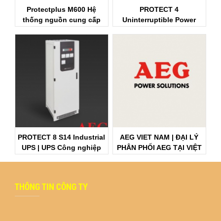
Protectplus M600 Hệ
PROTECT 4
thống nguồn cung cấp
Uninterruptible Power
liên tục
Supply | PROTECT 4 Bộ
lưu trữ điện dự phòng
PROTECT 8 S14 Industrial
AEG VIET NAM | ĐẠI LÝ
UPS | UPS Công nghiệp
PHÂN PHỐI AEG TẠI VIỆT
PROTECT 8 S14
NAM
THÔNG TIN CÔNG TY