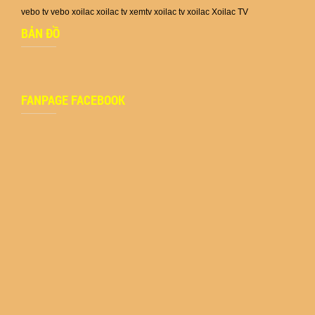
vebo tv
vebo
xoilac
xoilac tv
xemtv
xoilac tv
xoilac
Xoilac TV
BẢN ĐỒ
FANPAGE FACEBOOK