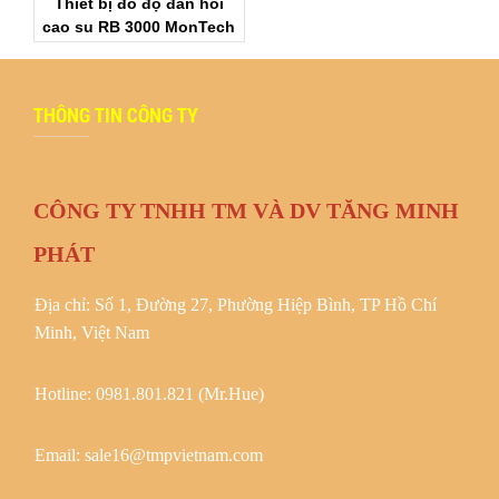
Thiết bị đo độ đàn hồi
cao su RB 3000 MonTech
THÔNG TIN CÔNG TY
CÔNG TY TNHH TM VÀ DV TĂNG MINH
PHÁT
Địa chỉ: Số 1, Đường 27, Phường Hiệp Bình, TP Hồ Chí
Minh, Việt Nam
Hotline: 0981.801.821 (Mr.Hue)
Email: sale16@tmpvietnam.com