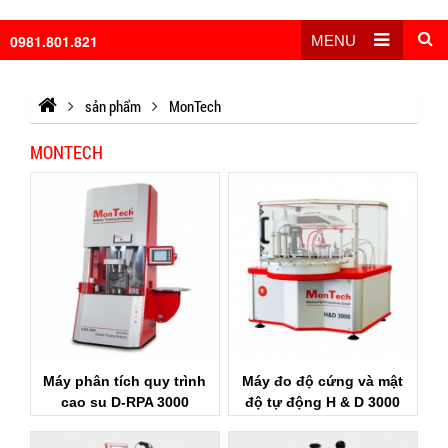
0981.801.821
MENU
sản phẩm
MonTech
MONTECH
Máy phân tích quy trình
Máy đo độ cứng và mật
cao su D-RPA 3000
độ tự động H & D 3000
MonTech
MonTech