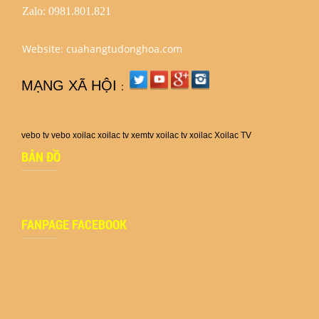
Zalo:
0981.801.821
Website: cuahangtudonghoa.com
MẠNG XÃ HỘI
:
vebo tv
vebo
xoilac
xoilac tv
xemtv
xoilac tv
xoilac
Xoilac TV
BẢN ĐỒ
FANPAGE FACEBOOK