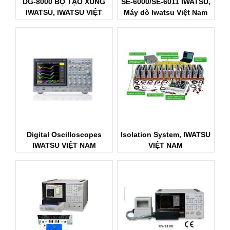
DG-8000 BỘ TẠO XUNG
SE-6000/SE-6011 IWATSU,
IWATSU, IWATSU VIỆT
Máy dò Iwatsu Việt Nam
NAM
Digital Oscilloscopes
Isolation System, IWATSU
IWATSU VIỆT NAM
VIỆT NAM