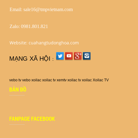
Email: sale16@tmpvietnam.com
Zalo:
0981.801.821
Website: cuahangtudonghoa.com
MẠNG XÃ HỘI
:
vebo tv
vebo
xoilac
xoilac tv
xemtv
xoilac tv
xoilac
Xoilac TV
BẢN ĐỒ
FANPAGE FACEBOOK