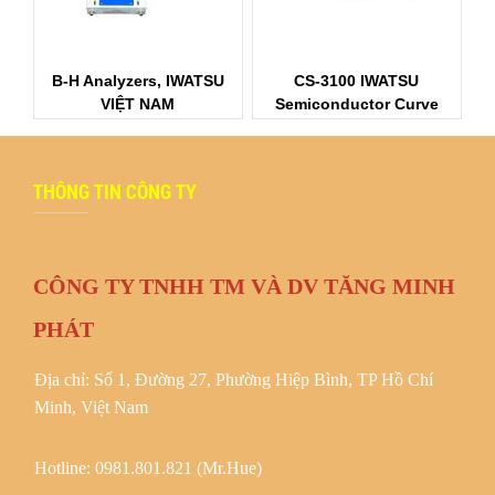
B-H Analyzers, IWATSU
CS-3100 IWATSU
VIỆT NAM
Semiconductor Curve
Tracer
THÔNG TIN CÔNG TY
CÔNG TY TNHH TM VÀ DV TĂNG MINH
PHÁT
Địa chỉ: Số 1, Đường 27, Phường Hiệp Bình, TP Hồ Chí
Minh, Việt Nam
Hotline: 0981.801.821 (Mr.Hue)