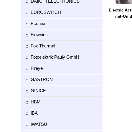
DAIICHI ELECTRONICS
Electric Ac
EUROSWITCH
mit-Uni
Econex
Flownics
Fox Thermal
Fotoelektrik Pauly GmbH
Fireye
GASTRON
GINICE
HBM
IBA
IWATSU