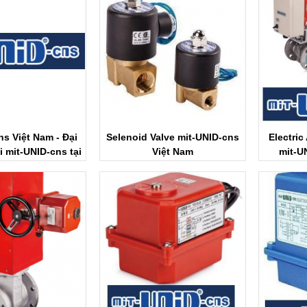
ns Việt Nam - Đại
Selenoid Valve mit-UNID-cns
Electric
i mit-UNID-cns tại
Việt Nam
mit-U
iệt Nam