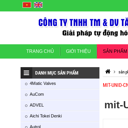
TRANG CHỦ
GIỚI THIỆU
SẢN PHẨM
sản 
DANH MỤC SẢN PHẨM
4Matic Valves
MIT-UNID-C
AuCom
mit-
ADVEL
Aichi Tokei Denki
Autrol