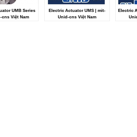
tuator UMB Series
Electric Actuator UMS | mit-
Electric 
d-cns Việt Nam
Unid-cns Việt Nam
Uni