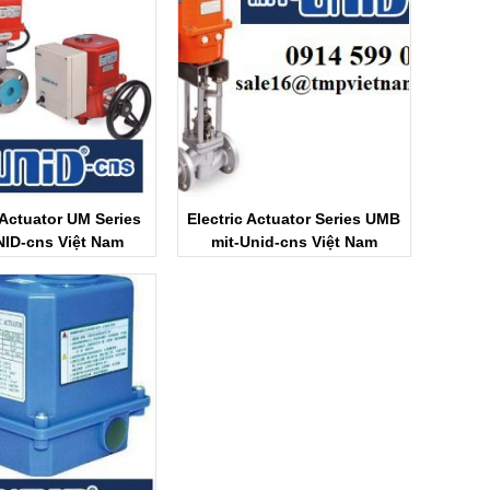
 Actuator UM Series
Electric Actuator Series UMB
NID-cns Việt Nam
mit-Unid-cns Việt Nam