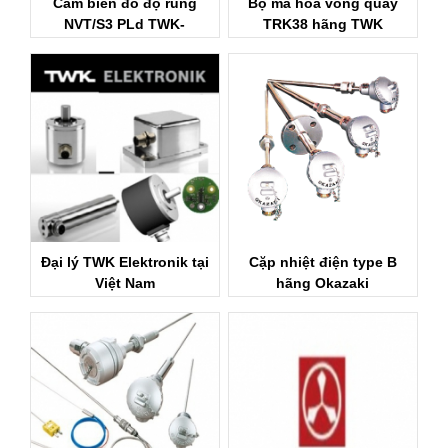
Cảm biến đo độ rung
Bộ mã hóa vòng quay
NVT/S3 PLd TWK-
TRK38 hãng TWK
Elektronik
Đại lý TWK Elektronik tại
Cặp nhiệt điện type B
Việt Nam
hãng Okazaki