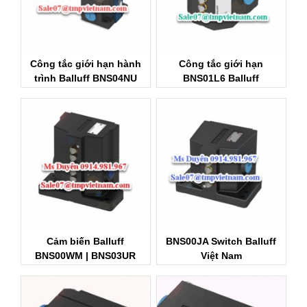
Công tắc giới hạn hành
Công tắc giới hạn
trình Balluff BNS04NU
BNS01L6 Balluff
Cảm biến Balluff
BNS00JA Switch Balluff
BNS00WM | BNS03UR
Việt Nam
Balluff Việt nam