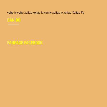
vebo tv
vebo
xoilac
xoilac tv
xemtv
xoilac tv
xoilac
Xoilac TV
BẢN ĐỒ
FANPAGE FACEBOOK