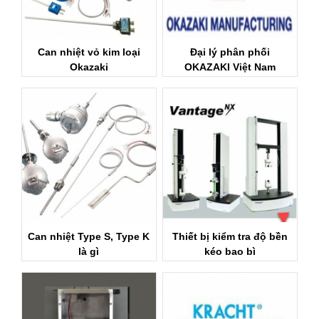
Can nhiệt vỏ kim loại
Đại lý phân phối
Okazaki
OKAZAKI Việt Nam
Can nhiệt Type S, Type K
Thiết bị kiểm tra độ bền
là gì
kéo bao bì