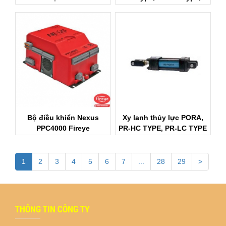
PR-BM Type
Bộ điều khiển Nexus
Xy lanh thủy lực PORA,
PPC4000 Fireye
PR-HC TYPE, PR-LC TYPE
1
2
3
4
5
6
7
...
28
29
>
THÔNG TIN CÔNG TY