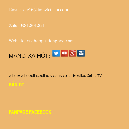
Email: sale16@tmpvietnam.com
Zalo:
0981.801.821
Website: cuahangtudonghoa.com
MẠNG XÃ HỘI
:
vebo tv
vebo
xoilac
xoilac tv
xemtv
xoilac tv
xoilac
Xoilac TV
BẢN ĐỒ
FANPAGE FACEBOOK