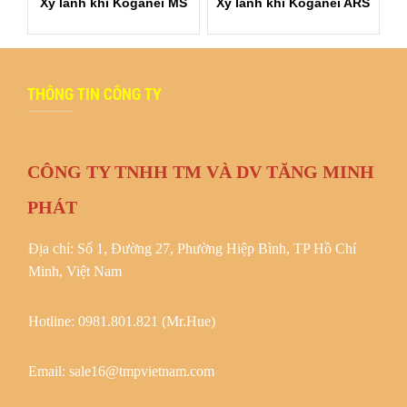
Xy lanh khí Koganei MS
Xy lanh khí Koganei ARS
THÔNG TIN CÔNG TY
CÔNG TY TNHH TM VÀ DV TĂNG MINH
PHÁT
Địa chỉ: Số 1, Đường 27, Phường Hiệp Bình, TP Hồ Chí
Minh, Việt Nam
Hotline: 0981.801.821 (Mr.Hue)
Email: sale16@tmpvietnam.com