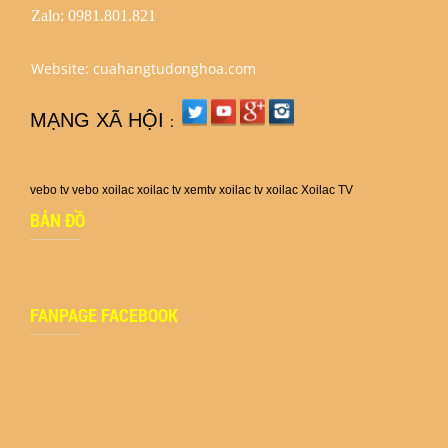
Zalo:
0981.801.821
Website: cuahangtudonghoa.com
MẠNG XÃ HỘI
:
vebo tv
vebo
xoilac
xoilac tv
xemtv
xoilac tv
xoilac
Xoilac TV
BẢN ĐỒ
FANPAGE FACEBOOK