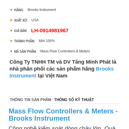
HÃNG:
Brooks Instrument
XUẤT XỨ:
USA
LH-0914981967
GIÁ BÁN:
THÀNH PHẦN:
Mới 100%
MÃ SẢN PHẨM:
Mass Flow Controllers & Meters
Công Ty TNHH TM và DV Tăng Minh Phát là
nhà phân phối các sản phẩm hãng
Brooks
Instrument
tại Việt Nam
THÔNG TIN SẢN PHẨM
THÔNG SỐ KỸ THUẬT
Mass Flow Controllers & Meters -
Brooks Instrument
Công nghệ kiểm soát dòng chảy lớn. Quá