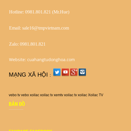
Hotline: 0981.801.821 (Mr.Hue)
Email: sale16@tmpvietnam.com
Zalo:
0981.801.821
Website: cuahangtudonghoa.com
MẠNG XÃ HỘI
:
vebo tv
vebo
xoilac
xoilac tv
xemtv
xoilac tv
xoilac
Xoilac TV
BẢN ĐỒ