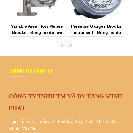
Variable Area Flow Meters
Pressure Gauges Brooks
Brooks - Đồng hồ đo lưu
Instrument - Đồng hồ đo
lượng Brooks Instrument
lưu lượng Brooks
THÔNG TIN CÔNG TY
CÔNG TY TNHH TM VÀ DV TĂNG MINH
PHÁT
Địa chỉ: Số 1, Đường 27, Phường Hiệp Bình, TP Hồ Chí
Minh, Việt Nam